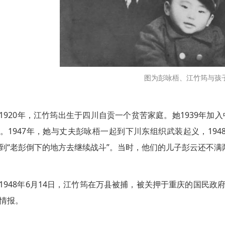
图为彭咏梧、江竹筠与孩
20年，江竹筠出生于四川自贡一个贫苦家庭。她1939年加入
。1947年，她与丈夫彭咏梧一起到下川东组织武装起义，19
到“老彭倒下的地方去继续战斗”。当时，他们的儿子彭云还不满
48年6月14日，江竹筠在万县被捕，被关押于重庆的国民政
情报。