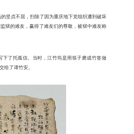
的坚贞不屈，扫除了因为重庆地下党组织遭到破坏
洞监狱的难友，赢得了难友们的尊敬，被狱中难友称
写下了托孤信。当时，江竹筠是用筷子磨成竹签做
交给了谭竹安。