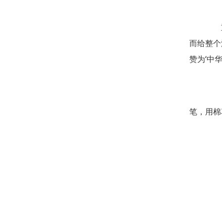
重庆
而给整个
赞为‘中
19
笔，用棉