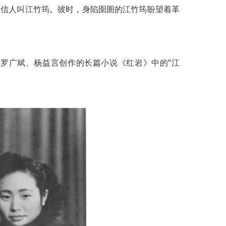
，写信人叫江竹筠。彼时，身陷囹圄的江竹筠盼望着革
，罗广斌、杨益言创作的长篇小说《红岩》中的“江