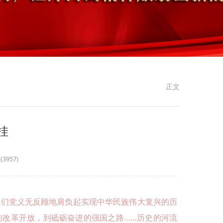
正文
挂
(
3957)
我们党义无反顾地肩负起实现中华民族伟大复兴的历
的改革开放，到砥砺奋进的强国之路……历史的河流