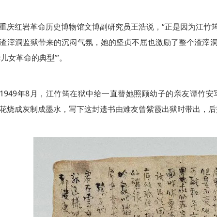
红岩革命历史博物馆文博副研究员王浩说，“正是因为江竹筠
渣滓洞监狱带来的沉闷气氛，她的坚贞不屈也激励了整个渣滓
华儿女革命的典型’”。
49年8月，江竹筠在狱中给一直替她照顾幼子的亲友谭竹安
花烧成灰制成墨水，写下这封遗书由难友曾紫霞出狱时带出，后