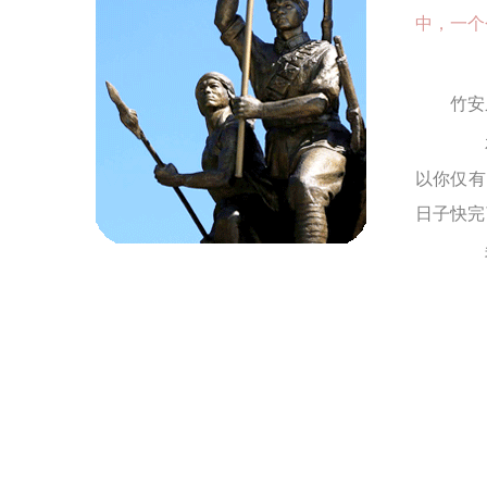
中，一个
竹安
友人
以你仅有
日子快完
我有