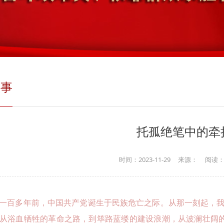
故事
托孤绝笔中的牵
时间：2023-11-29
来源：
阅读：
一百多年前，中国共产党诞生于民族危亡之际。从那一刻起，
从浴血牺牲的革命之路，到筚路蓝缕的建设浪潮，从波澜壮阔