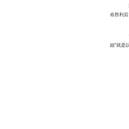
这是
命胜利后
江竹
姐”就是