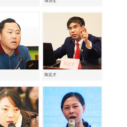
谭洪生
​陈定才