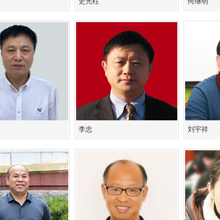
史光柱
何继明
李忠
刘宇祥