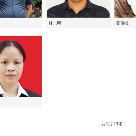
林志明
黄俊峰
共
1
页
13
条