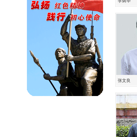
李炳华
张文良