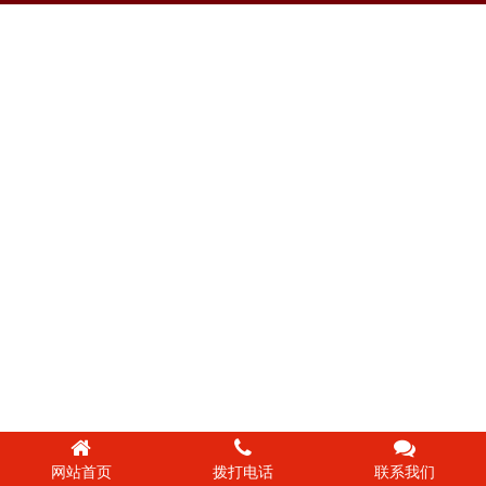
网站首页
拨打电话
联系我们