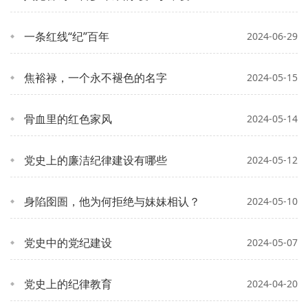
一条红线“纪”百年
2024-06-29
焦裕禄，一个永不褪色的名字
2024-05-15
骨血里的红色家风
2024-05-14
党史上的廉洁纪律建设有哪些
2024-05-12
身陷囹圄，他为何拒绝与妹妹相认？
2024-05-10
党史中的党纪建设
2024-05-07
党史上的纪律教育
2024-04-20