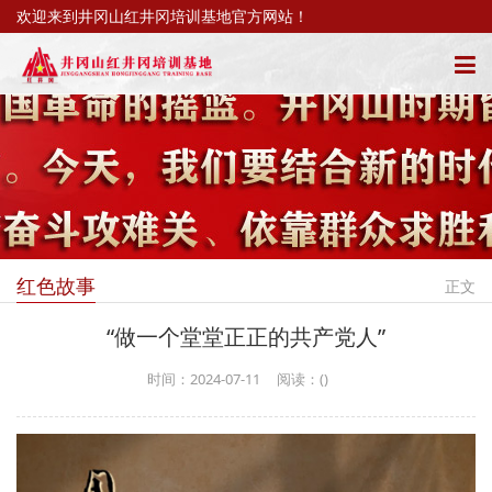
欢迎来到井冈山红井冈培训基地官方网站！
红色故事
正文
“做一个堂堂正正的共产党人”
时间：2024-07-11
阅读：(
)