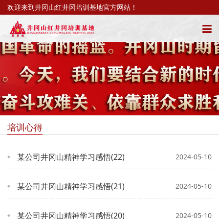
欢迎来到井冈山红井冈培训基地官方网站！
培训心得
某公司井冈山精神学习感悟(22)
2024-05-10
某公司井冈山精神学习感悟(21)
2024-05-10
某公司井冈山精神学习感悟(20)
2024-05-10