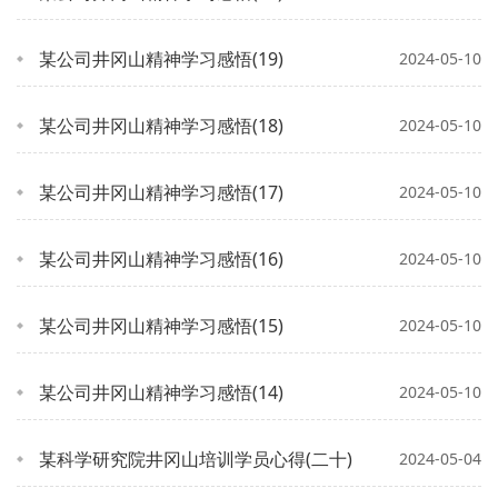
某公司井冈山精神学习感悟(19)
2024-05-10
某公司井冈山精神学习感悟(18)
2024-05-10
某公司井冈山精神学习感悟(17)
2024-05-10
某公司井冈山精神学习感悟(16)
2024-05-10
某公司井冈山精神学习感悟(15)
2024-05-10
某公司井冈山精神学习感悟(14)
2024-05-10
某科学研究院井冈山培训学员心得(二十)
2024-05-04