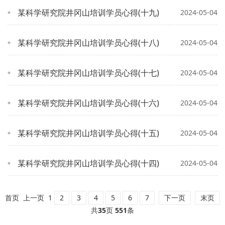
某科学研究院井冈山培训学员心得(十九)
2024-05-04
某科学研究院井冈山培训学员心得(十八)
2024-05-04
某科学研究院井冈山培训学员心得(十七)
2024-05-04
某科学研究院井冈山培训学员心得(十六)
2024-05-04
某科学研究院井冈山培训学员心得(十五)
2024-05-04
某科学研究院井冈山培训学员心得(十四)
2024-05-04
首页
上一页
1
2
3
4
5
6
7
下一页
末页
共
35
页
551
条