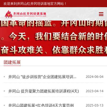
欢迎来到井冈山红井冈培训基地官方网站！
团建拓展
井冈山 “徒步训练营”企业团建拓展培训方
2024-06-04
案(5天)
井冈山 提升凝聚力团建拓展培训课程(4天)
2023-04-14
井冈山团建拓展+红色培训4天方案范例
2025-03-13