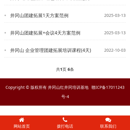
井冈山团建拓展1天方案范例
2025-03-13
井冈山团建拓展+会议4天方案范例
2025-03-13
井冈山 企业管理团建拓展培训课程(4天)
2022-10-03
共
1
页
6
条
Copyright © 版权所有 井冈山红井冈培训基地
赣ICP备17011243
号-4
网站首页
拨打电话
联系我们