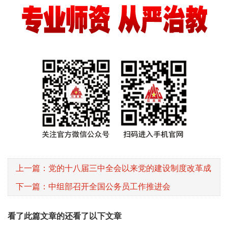
上一篇：党的十八届三中全会以来党的建设制度改革成
就综述
下一篇：中组部召开全国公务员工作推进会
看了此篇文章的还看了以下文章